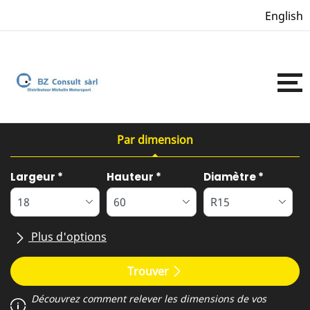
English
Par dimension
Tab updated: Par dimension
Largeur
*
Hauteur
*
Diamètre
*
Plus d'options
Toutes marques
Trouver
Découvrez comment relever les dimensions de vos