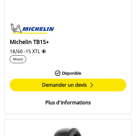
Rally (0)
Covering
All (4)
Michelin TB15+
Asphalt (0)
18/60 -15 XTL
GT (0)
Mixed
Monoplace (0)
Disponible
Snow and ice (0)
Demander un devis
Dirt (0)
Touring (0)
Plus d’informations