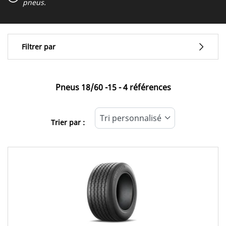
Type de vehicule
pneus.
Covering
Filtrer par
Type pneu
Pneus ‎18/60 -15 - 4 références
Tous les types (4)
Trier par :
Type de vehicule
Tous les types (4)
Circuit (0)
Classic racing (4)
Hillclimbing (0)