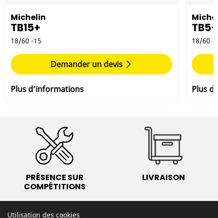
Michelin
Michel
TB15+
TB5+
18/60 -15
18/60 -
Demander un devis
Plus d’informations
Plus d
PRÉSENCE SUR
LIVRAISON
COMPÉTITIONS
Utilisation des cookies