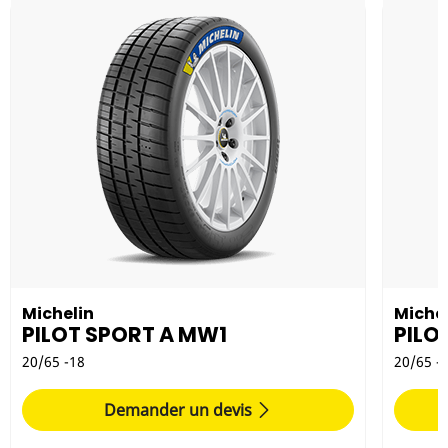
Michelin
Michel
PILOT SPORT A MW1
PILO
20/65 -18
20/65 -
Demander un devis