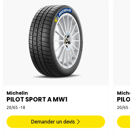
Michelin
Michel
PILOT SPORT A MW1
PILO
20/65 -18
20/65 -
Demander un devis