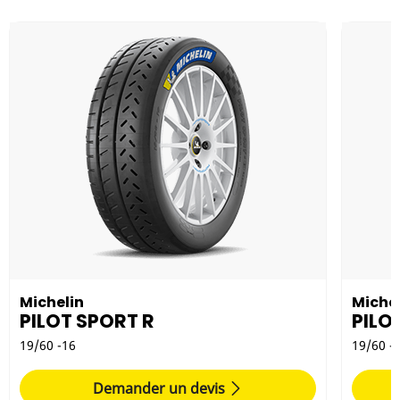
Michelin
Michel
PILOT SPORT R
PILO
19/60 -16
19/60 -
Demander un devis