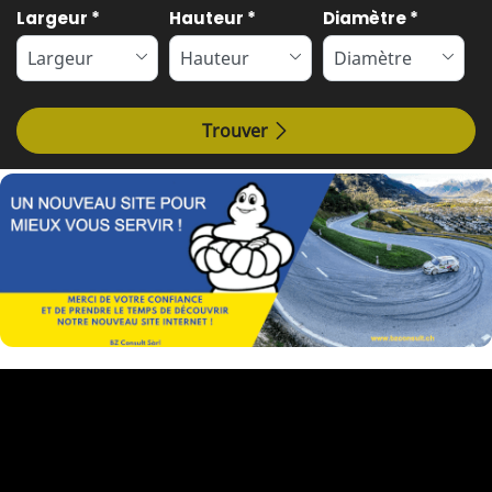
Tab updated: Par dimension
Largeur
*
Hauteur
*
Diamètre
*
Trouver